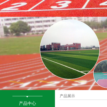
产品展示
产品中心