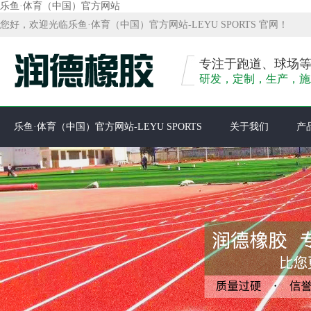
乐鱼·体育（中国）官方网站
您好，欢迎光临乐鱼·体育（中国）官方网站-LEYU SPORTS 官网！
专注于跑道、球场
研发，定制，生产，施
乐鱼·体育（中国）官方网站-LEYU SPORTS
关于我们
产