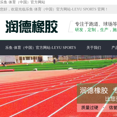
乐鱼·体育（中国）官方网站
您好，欢迎光临乐鱼·体育（中国）官方网站-LEYU SPORTS 官网！
专注于跑道、球场
研发，定制，生产，施
乐鱼·体育（中国）官方网站-LEYU SPORTS
关于我们
产