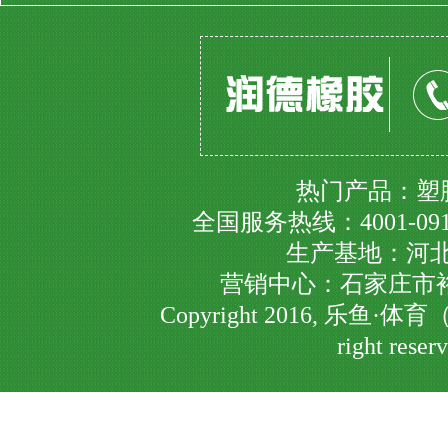
热门产品：塑胶
全国服务热线：4001-091--
生产基地：河
营销中心：石家庄市裕
Copyright 2016, 乐鱼·
right re