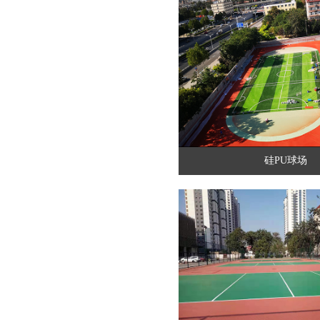
硅PU球场