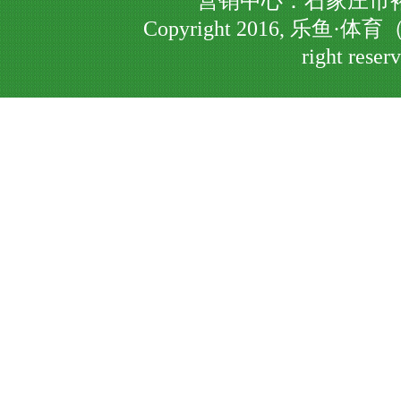
营销中心：石家庄市裕
Copyright 2016, 乐鱼·
right re