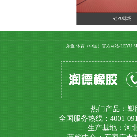
硅PU球场
乐鱼·体育（中国）官方网站-LEYU SP
热门产品：塑胶
全国服务热线：4001-091--
生产基地：河