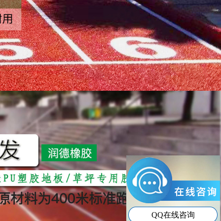
QQ在线咨询