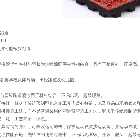
跑道
ER
预制型橡胶跑道
型橡胶运动卷材与
塑胶跑道
喷涂面层材料相结合，具有平整度好、压度高
各类学校及体育场、田径跑道及幼儿园。
与
塑胶跑道
喷涂面层材料结合，不易出现、起鼓现象。
无接缝，解决了传统预制型跑道施工完毕后有接缝，以及容易出现的翘边
何拼装施工法，而不是普遍采用的弯道背弯施工方法，解决了传统预制型
费、耗，工艺简单，绿色。
，具有韧的弹性，可吸收运动冲击，保护运动员减少运动害，并运动成绩
物理性能在施工完毕后的使用过程中，不易出现断裂、开裂、脱层、起鼓