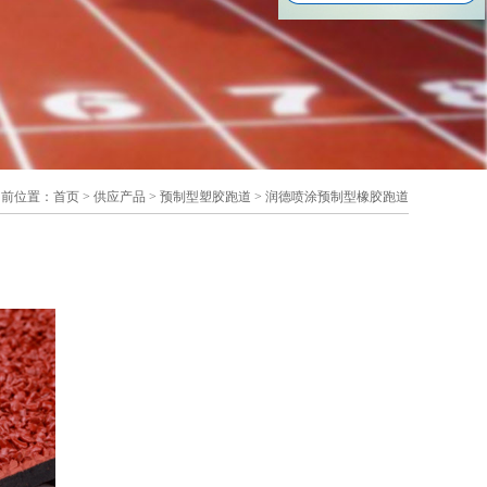
当前位置：
首页
>
供应产品
>
预制型塑胶跑道
>
润德喷涂预制型橡胶跑道